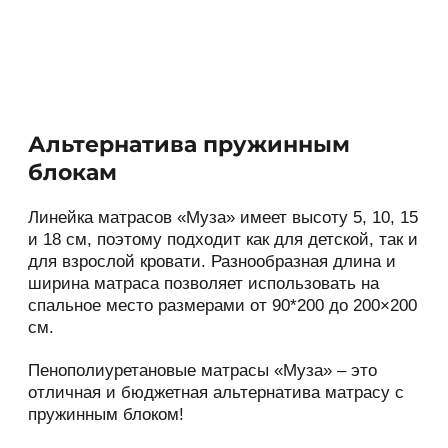
может перейти по ссылкам, доступным на
сайте.
2.4. Администрация не проверяет
достоверность персональных данных,
предоставляемых Пользователем.
3. Предмет политики
конфиденциальности
3.1. Настоящая Политика
конфиденциальности устанавливает
обязательства Администрации по
неразглашению и обеспечению режима
Альтернатива пружинным
защиты конфиденциальности персональных
блокам
данных, которые Пользователь
предоставляет по запросу Администрации
Линейка матрасов «Муза» имеет высоту 5, 10, 15
при регистрации на сайте или при подписке
и 18 см, поэтому подходит как для детской, так и
на информационную e-mail рассылку.
для взрослой кровати. Разнообразная длина и
3.2. Персональные данные, разрешённые к
ширина матраса позволяет использовать на
обработке в рамках настоящей Политики
спальное место размерами от 90*200 до 200×200