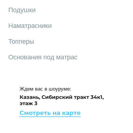
Каталог
9.4. Действующая Политика
конфиденциальности размещена на странице
по адресу http:///politika.html
Кровати
Обновлено: 29 Сентября 2021 года
Матрасы
Подушки
Наматрасники
Топперы
Основания под матрас
Ждем вас в шоуруме: