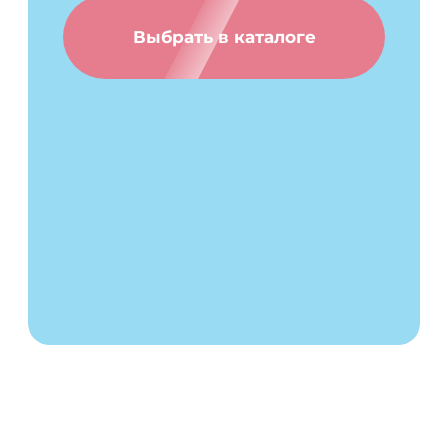
весь наш
отрицательных последствий, вызванных
утратой или разглашением персональных
ассортимент
данных Пользователя.
6. Права и обязанности сторон
Скидка не суммируется с другими
акциями и предложениями
6.1. Пользователь вправе:
6.1.1. Принимать свободное решение о
Выбрать в каталоге
предоставлении своих персональных
данных, необходимых для использования
сайта, и давать согласие на их обработку.
6.1.2. Обновить, дополнить предоставленную
информацию о персональных данных в
случае изменения данной информации.
6.1.3. Пользователь имеет право на
получение у Администрации информации,
касающейся обработки его персональных
данных, если такое право не ограничено в
соответствии с федеральными законами.