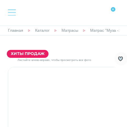
0
Главная
Каталог
Матрасы
Матрас “Муза -15”
КАТАЛОГ
КРОВАТИ
ХИТЫ ПРОДАЖ
Листайте влево-вправо, чтобы просмотреть все фото
МАТРАСЫ
НАМАТРАСНИКИ
ТОППЕРЫ
ПОДУШКИ