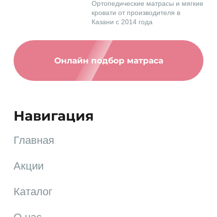
8. Разрешение споров
8.1. До обращения в суд с иском по спорам,
возникающим из отношений между
Пользователем и Администрацией,
обязательным является предъявление
претензии (письменного предложения или
Ортопедические матрасы и мягкие
предложения в электронном виде о
кровати от производителя в
добровольном урегулировании
Казани c 2014 года
спора).
8.2. Получатель претензии в течение 30
календарных дней со дня получения
Онлайн подбор матраса
претензии, письменно или в электронном
виде уведомляет заявителя претензии о
результатах рассмотрения претензии.
8.3. При не достижении соглашения спор
Навигация
будет передан на рассмотрение
Арбитражного суда г..
Главная
8.4. К настоящей Политике