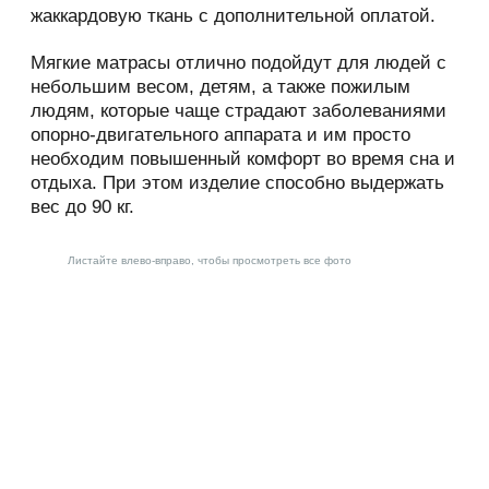
жаркую ночь. Эти уникальные свойства
сайта.
материала повышают износоустойчивость и
1.1.8. «IP-адрес» — уникальный сетевой
позволяют использовать один матрас на
адрес узла в компьютерной сети, через
протяжении
который Пользователь получает доступ на.
нескольких лет. Верхний слой матраса выполнен
из прочной и практичной цветной бязи, которая
2. Общие положения
по желанию заказчика может быть заменена на
жаккардовую ткань с дополнительной оплатой.
2.1. Использование сайта Пользователем
означает согласие с настоящей Политикой
Мягкие матрасы отлично подойдут для людей с
конфиденциальности и условиями обработки
небольшим весом, детям, а также пожилым
персональных данных Пользователя.
людям, которые чаще страдают заболеваниями
2.2. В случае несогласия с условиями
опорно-двигательного аппарата и им просто
Политики конфиденциальности
необходим повышенный комфорт во время сна и
Пользователь должен прекратить
отдыха. При этом изделие способно выдержать
использование сайта.
вес до 90 кг.
2.3. Настоящая Политика
Листайте влево-вправо, чтобы просмотреть все фото
конфиденциальности применяется к сайту. не
контролирует и не несет ответственность за
сайты третьих лиц, на которые Пользователь