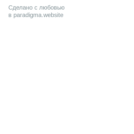
Все права защищены
ИП Краснов Виталий Васильевич
ОГРН 305168420900040
ИНН 165912194593
Сделано с любовью
в
paradigma.website