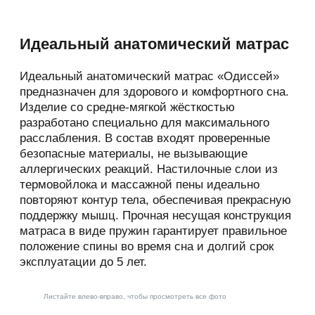
средств с персональными данными, включая
сбор,
запись, систематизацию, накопление,
Идеальный анатомический матрас
хранение, уточнение (обновление,
изменение), извлечение, использование,
Идеальный анатомический матрас «Одиссей»
передачу (распространение, предоставление,
предназначен для здорового и комфортного сна.
доступ), обезличивание, блокирование,
Изделие со средне-мягкой жёсткостью
удаление, уничтожение персональных
разработано специально для максимального
данных.
расслабления. В состав входят проверенные
1.1.4. «Конфиденциальность персональных
безопасные материалы, не вызывающие
данных» — обязательное для соблюдения
аллергических реакций. Настилочные слои из
Оператором или иным получившим доступ к
термовойлока и массажной пены идеально
персональным данным лицом требование не
повторяют контур тела, обеспечивая прекрасную
допускать их распространения без согласия
поддержку мышц. Прочная несущая конструкция
субъекта персональных данных
матраса в виде пружин гарантирует правильное
или наличия иного законного основания.
положение спины во время сна и долгий срок
эксплуатации до 5 лет.
1.1.5. «Сайт » — это совокупность связанных
между собой веб-страниц, размещенных в
сети Интернет по уникальному адресу (URL):
Листайте влево-вправо, чтобы просмотреть все фото
https://krasnov.store/, а также его субдоменах.