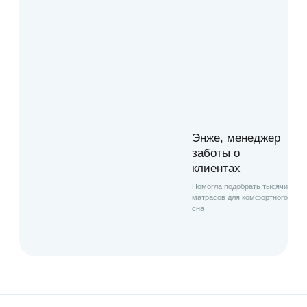
Содержания и иных коммуникационных
данных,
содержащихся на сайте или передаваемых
через него.
7.8. Администрация не несет
ответственности за любые прямые или
косвенные убытки, произошедшие из-за:
использования либо невозможности
использования сайта, либо отдельных
Энже, менеджер
сервисов; несанкционированного доступа к
заботы о
коммуникациям Пользователя;
клиентах
заявления или поведение любого третьего
Помогла подобрать тысячи
лица на сайте.
матрасов для комфортного
сна
7.9. Администрация не несет
ответственность за какую-либо информацию,
размещенную пользователем на сайте,
включая, но не ограничиваясь: информацию,
защищенную авторским правом, без прямого
согласия владельца авторского права.