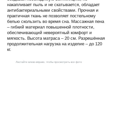
сайта.
накапливает пыль и не скатывается, обладает
антибактериальными свойствами. Прочная и
1.1.8. «IP-адрес» — уникальный сетевой
практичная ткань не позволяет постельному
адрес узла в компьютерной сети, через
белью скользить во время сна. Массажная пена
который Пользователь получает доступ на.
– гибкий материал повышенной плотности,
2. Общие положения
обеспечивающий невероятный комфорт и
мягкость. Высота матраса – 20 см. Разрешённая
2.1. Использование сайта Пользователем
продолжительная нагрузка на изделие – до 120
означает согласие с настоящей Политикой
кг.
конфиденциальности и условиями обработки
персональных данных Пользователя.
Листайте влево-вправо, чтобы просмотреть все фото
2.2. В случае несогласия с условиями
Политики конфиденциальности
Пользователь должен прекратить
использование сайта.
2.3. Настоящая Политика
конфиденциальности применяется к сайту. не
контролирует и не несет ответственность за
сайты третьих лиц, на которые Пользователь