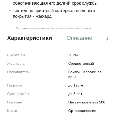
Администрация) – уполномоченные
обеспечивающая его долгий срок службы
сотрудники на управление сайтом, которые
тактильно приятный материал внешнего
организуют и (или) осуществляют обработку
покрытия - жаккард
персональных данных, а также определяет
цели обработки персональных
данных, состав персональных данных,
Листайте влево-вправо, чтобы просмотреть все пункты меню
подлежащих обработке, действия
Характеристики
Описание
До
(операции), совершаемые с персональными
данными.
1.1.2. «Персональные данные» — любая
Высота см
20 см
информация, относящаяся к прямо или
Жесткость
Средне-мягкий
косвенно определенному, или определяемому
физическому лицу (субъекту персональных
Наполнитель
Войлок, Массажная
пена
данных).
Нагрузка
до 120 кг
1.1.3. «Обработка персональных данных» —
любое действие (операция) или
Срок службы
до 5 лет
совокупность действий (операций),
Пружины
Независимые evs 500
совершаемых с использованием средств
автоматизации или без использования таких
Класс
Ортопедические