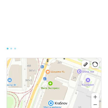
его законного представителя либо
уполномоченного органа по защите прав
субъектов
персональных данных на период проверки, в
случае выявления недостоверных
персональных данных или неправомерных
действий.
7. Ответственность сторон
7.1. Администрация, не исполнившая свои
обязательства, несёт ответственность за
убытки, понесённые Пользователем в связи с
неправомерным использованием
персональных данных, в соответствии с
законодательством Российской Федерации,
за исключением случаев, предусмотренных
п.п. 5.2. и 7.2. настоящей Политики
Конфиденциальности.
7.2. В случае утраты или разглашения