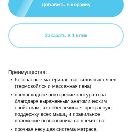
Политика
корп.1, этаж 3
Добавить в корзину
конфиденциальности
Смотреть на карте
Настоящая Политика конфиденциальности
Мы работаем ежедневно
персональных данных (далее – Политика
10:00 - 19:00, без выходных
конфиденциальности) действует в
Заказать в 1 клик
+7 (927) 039-15-42
отношении всей информации, которую сайт,
(далее – ) расположенный на доменном
Заказать обратный звонок
имени (а также его субдоменах), может
получить
о Пользователе во время использования
Преимущества:
сайта (а также его субдоменов), его программ
безопасные материалы настилочных слоев
и его продуктов.
(термовойлок и массажная пена)
1. Определение терминов
превосходное повторение контура тела
благодаря выраженным анатомическим
1.1 В настоящей Политике
свойствам, что обеспечивает прекрасную
конфиденциальности используются
поддержку всех мышц и правильное
следующие термины:
положение позвоночника во время сна
1.1.1. «
Администрация сайта
» (далее –
прочная несущая система матраса,