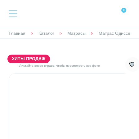
0
Главная
Каталог
Матрасы
Матрас Одиссей
КАТАЛОГ
КРОВАТИ
ХИТЫ ПРОДАЖ
Листайте влево-вправо, чтобы просмотреть все фото
МАТРАСЫ
НАМАТРАСНИКИ
ТОППЕРЫ
ПОДУШКИ