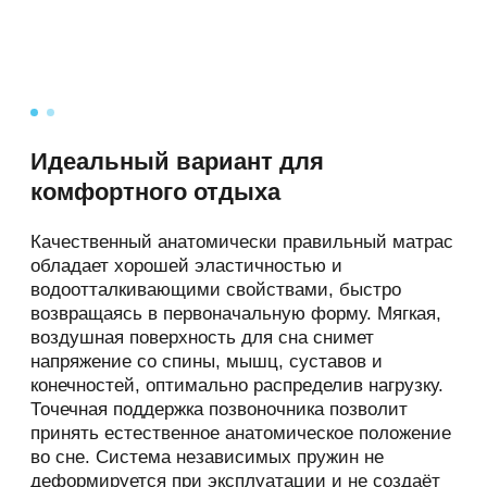
может перейти по ссылкам, доступным на
сайте.
2.4. Администрация не проверяет
достоверность персональных данных,
предоставляемых Пользователем.
Идеальный вариант для
3. Предмет политики
конфиденциальности
комфортного отдыха
3.1. Настоящая Политика
Качественный анатомически правильный матрас
конфиденциальности устанавливает
обладает хорошей эластичностью и
обязательства Администрации по
водоотталкивающими свойствами, быстро
неразглашению и обеспечению режима
возвращаясь в первоначальную форму. Мягкая,
защиты конфиденциальности персональных
воздушная поверхность для сна снимет
данных, которые Пользователь
напряжение со спины, мышц, суставов и
предоставляет по запросу Администрации
конечностей, оптимально распределив нагрузку.
при регистрации на сайте или при подписке
Точечная поддержка позвоночника позволит
на информационную e-mail рассылку.
принять естественное анатомическое положение
во сне. Система независимых пружин не
3.2. Персональные данные, разрешённые к
деформируется при эксплуатации и не создаёт
обработке в рамках настоящей Политики