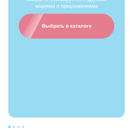
отрицательных последствий, вызванных
акциями и предложениями
утратой или разглашением персональных
данных Пользователя.
Выбрать в каталоге
6. Права и обязанности сторон
6.1. Пользователь вправе:
6.1.1. Принимать свободное решение о
предоставлении своих персональных
данных, необходимых для использования
сайта, и давать согласие на их обработку.
6.1.2. Обновить, дополнить предоставленную
информацию о персональных данных в
случае изменения данной информации.
6.1.3. Пользователь имеет право на
получение у Администрации информации,
касающейся обработки его персональных
данных, если такое право не ограничено в
соответствии с федеральными законами.