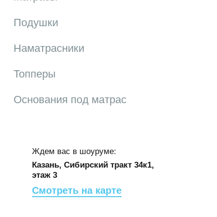
9.4. Действующая Политика
Подушки
конфиденциальности размещена на странице
по адресу http:///politika.html
Наматрасники
Обновлено: 29 Сентября 2021 года
Топперы
Основания под матрас
Ждем вас в шоуруме:
Казань, Сибирский тракт 34к1,
этаж 3
Смотреть на карте