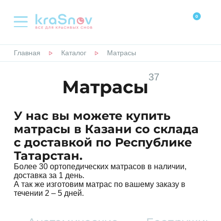
0
Политика
конфиденциальности
Главная
Каталог
Матрасы
КАТАЛОГ
Настоящая Политика конфиденциальности
37
персональных данных (далее – Политика
Матрасы
КРОВАТИ
конфиденциальности) действует в
отношении всей информации, которую сайт,
(далее – ) расположенный на доменном
У нас вы можете купить
МАТРАСЫ
имени (а также его субдоменах), может
матрасы в Казани со склада
получить
с доставкой по Республике
НАМАТРАСНИКИ
о Пользователе во время использования
Татарстан.
сайта (а также его субдоменов), его программ
и его продуктов.
Более 30 ортопедических матрасов в наличии,
ТОППЕРЫ
доставка за 1 день.
1. Определение терминов
А так же изготовим матрас по вашему заказу в
течении 2 – 5 дней.
ПОДУШКИ
1.1 В настоящей Политике
конфиденциальности используются