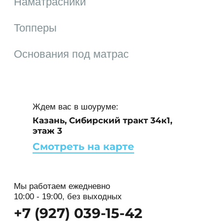
Наматрасники
исключением случаев, предусмотренных в
п.п.
Топперы
5.2. настоящей Политики
конфиденциальности.
Основания под матрас
4. Цели сбора персональной
информации пользователя
4.1. Персональные данные Пользователя
Администрация может использовать в целях:
Ждем вас в шоуруме:
4.1.1. Идентификации Пользователя,
Казань, Сибирский тракт 34к1,
зарегистрированного на сайте для его
этаж 3
дальнейшей авторизации.
Смотреть на карте
4.1.2. Предоставления Пользователю
доступа к персонализированным данным
сайта.
Мы работаем ежедневно
10:00 - 19:00, без выходных
4.1.3. Установления с Пользователем
обратной связи, включая направление
+7 (927) 039-15-42
уведомлений, запросов, касающихся