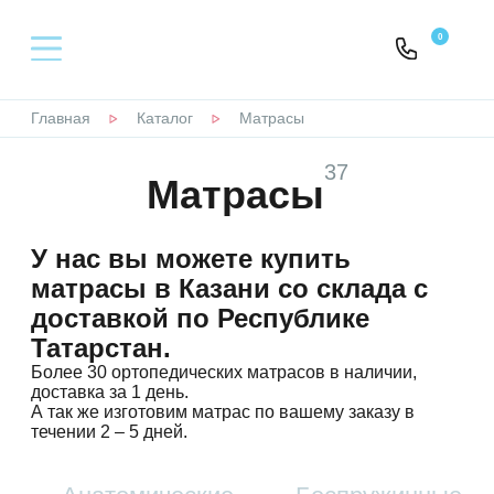
0
Политика
конфиденциальности
Главная
Каталог
Матрасы
КАТАЛОГ
Настоящая Политика конфиденциальности
37
персональных данных (далее – Политика
Матрасы
КРОВАТИ
конфиденциальности) действует в
отношении всей информации, которую сайт,
(далее – ) расположенный на доменном
У нас вы можете купить
МАТРАСЫ
имени (а также его субдоменах), может
матрасы в Казани со склада с
получить
доставкой по Республике
НАМАТРАСНИКИ
о Пользователе во время использования
Татарстан.
сайта (а также его субдоменов), его программ
и его продуктов.
Более 30 ортопедических матрасов в наличии,
ТОППЕРЫ
доставка за 1 день.
1. Определение терминов
А так же изготовим матрас по вашему заказу в
течении 2 – 5 дней.
ПОДУШКИ
1.1 В настоящей Политике
конфиденциальности используются